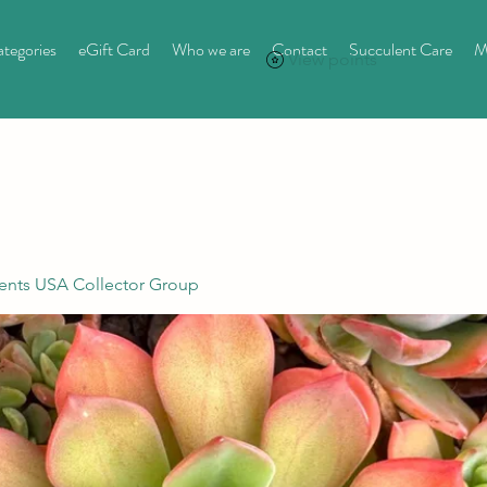
tegories
eGift Card
Who we are
Contact
Succulent Care
M
View points
ents USA Collector Group