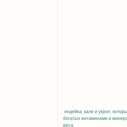
 индейка, кале и укроп, который становится актуальным для многих людей, 
богатых витаминами и минера
веса.