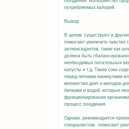
похудения. Большинство проду
потребляемых калорий.
Вывод
В целом, существуют и другие 
помогают увеличить чувство с
антиоксидантов, такие как шпи
должна быть сбалансированно
необходимых питательных вещ
капусты и т.д. Такие соки со
перед летними каникулами ил
множество диет и методов для
белками и водой, которые не
функционирования организма. 
процесс похудения.
Однако, рекомендуется прокон
специалистом., помогают уве