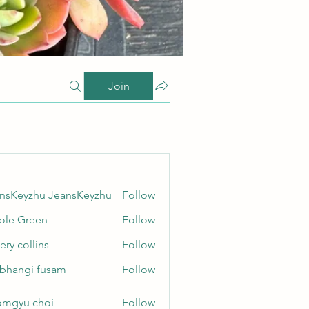
Join
nsKeyzhu JeansKeyzhu
Follow
yzhu JeansKeyzhu
ole Green
Follow
Green
ery collins
Follow
ollins
bhangi fusam
Follow
gi fusam
mgyu choi
Follow