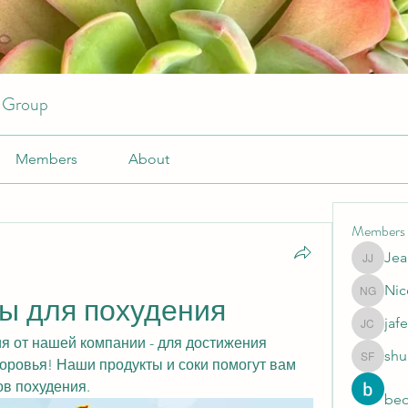
r Group
Members
About
Members
Jea
JeansKe
Nic
Nicole 
ты для похудения
jafe
jafeery c
я от нашей компании - для достижения 
shu
оровья! Наши продукты и соки помогут вам 
shubhan
ов похудения.
beo