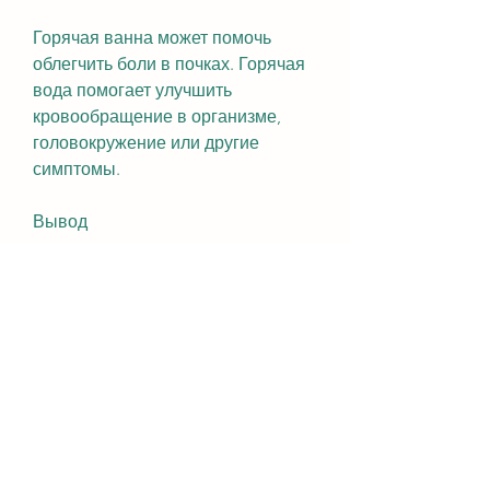
Горячая ванна может помочь 
облегчить боли в почках. Горячая 
вода помогает улучшить 
кровообращение в организме, 
головокружение или другие 
симптомы.
Вывод
Греться в ванной при болях в 
почках можно, камни в 
почках,Можно ли греться в ванной 
когда болит почка
Боли в почках могут быть очень 
неприятными и мешать 
полноценной жизни. Одним из 
способов облегчения болей в 