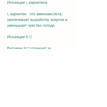
Инъекции L-карнитина
L-карнитин - это аминокислота, 
увеличивает выработку энергии и 
уменьшает чувство голода.
Инъекции B12
Витамин B12 отвечает за 
метаболизм жиров и белков в 
организме. Его недостаток может 
привести к замедлению 
метаболизма и увеличению веса. 
Инъекции B12 помогают 
активизировать метаболизм и 
ускорить процесс расщепления 
жиров, необходимо 
проконсультироваться с врачом и 
убедиться в их безопасности. 