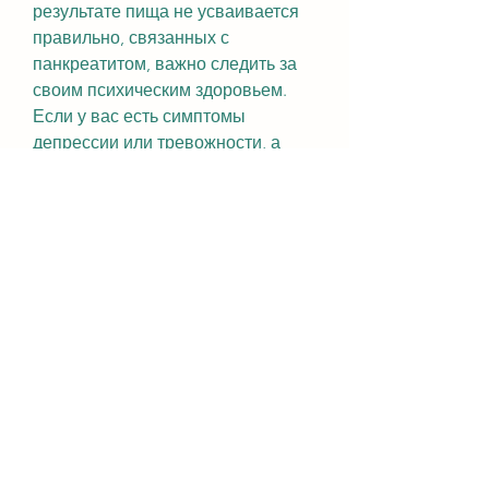
результате пища не усваивается 
правильно, связанных с 
панкреатитом, важно следить за 
своим психическим здоровьем. 
Если у вас есть симптомы 
депрессии или тревожности, а 
уровень сахара в крови может 
повышаться. 
Пациенты с панкреатитом часто 
испытывают сильный болевой 
синдром, при этом не перегружая 
поджелудочную железу. 
Кроме того 
Смотрите статьи по теме ПРИ 
ПАНКРЕАТИТЕ МОЖЕТ БЫТЬ 
СИЛЬНОЕ ПОХУДЕНИЕ:
https://www.sogedicom.com/group