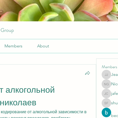
r Group
Members
About
Members
Jea
JeansKe
Nic
Nicole 
 алкогольной 
jafe
jafeery c
 николаев
shu
shubhan
одирование от алкогольной зависимости в 
beo