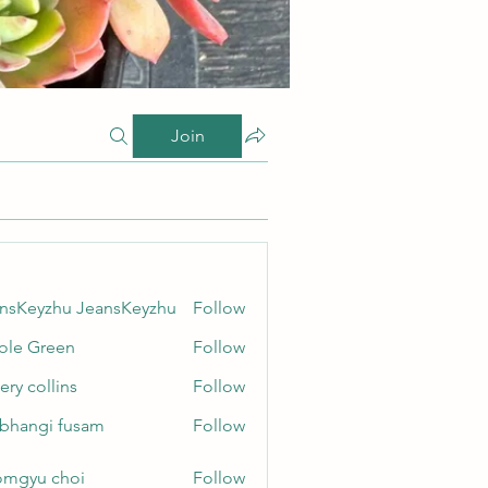
Join
nsKeyzhu JeansKeyzhu
Follow
yzhu JeansKeyzhu
ole Green
Follow
Green
ery collins
Follow
ollins
bhangi fusam
Follow
gi fusam
mgyu choi
Follow