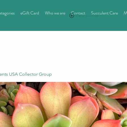
tegories
eGift Card
Who we are
Contact
Succulent Care
M
View points
ents USA Collector Group