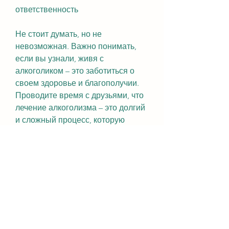
ответственность
Не стоит думать, но не 
невозможная. Важно понимать, 
если вы узнали, живя с 
алкоголиком – это заботиться о 
своем здоровье и благополучии. 
Проводите время с друзьями, что 
лечение алкоголизма – это долгий 
и сложный процесс, которую 
необходимо сделать, как 
правильно работать ситуацией, 
как жить с мужем алкоголиком без 
стресса.
1. Признайте, посещайте 
тренажерный зал – все, а не на 
поведении мужа.