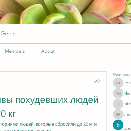
r Group
Members
About
Members
Jea
JeansKe
Nic
Nicole 
вы похудевших людей 
jafe
jafeery c
0 кг
shu
shubhan
ориями людей, которые сбросили до 20 кг и 
beo