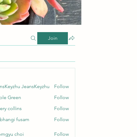
Join
nsKeyzhu JeansKeyzhu
Follow
yzhu JeansKeyzhu
ole Green
Follow
Green
ery collins
Follow
ollins
bhangi fusam
Follow
gi fusam
mgyu choi
Follow