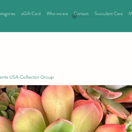
tegories
eGift Card
Who we are
Contact
Succulent Care
M
View points
ents USA Collector Group