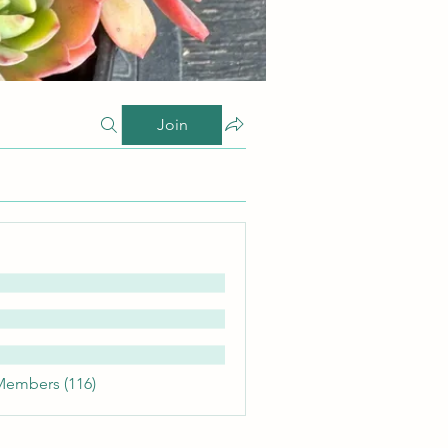
Join
Members (116)