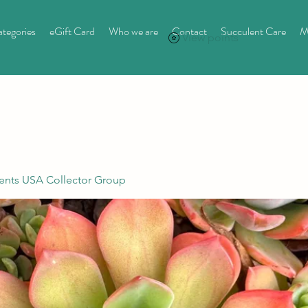
tegories
eGift Card
Who we are
Contact
Succulent Care
M
View points
ents USA Collector Group