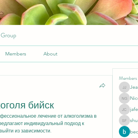
r Group
Members
About
Members
Jea
JeansKe
Nic
Nicole 
оголя бийск
jafe
jafeery c
фессиональное лечение от алкоголизма в 
shu
редлагают индивидуальный подход к 
shubhan
выйти из зависимости.
beo