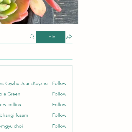
Join
nsKeyzhu JeansKeyzhu
Follow
yzhu JeansKeyzhu
ole Green
Follow
Green
ery collins
Follow
ollins
bhangi fusam
Follow
gi fusam
mgyu choi
Follow