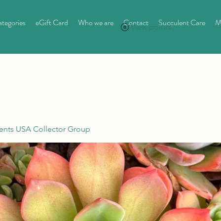
tegories
eGift Card
Who we are
Contact
Succulent Care
M
View points
ents USA Collector Group